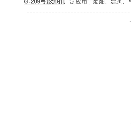
G-209弓形卸扣
广泛应用于船舶、建筑、