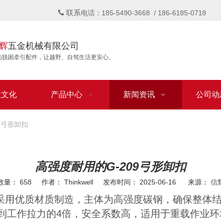
联系

电话：185-5490-3668 / 186-6185-0718
辉
五金机械有限公司
的脱困牵引配件，让越野、自驾生活更安心。
业文化
产品中心
新闻资讯
公司动
9弓形卸扣
高强度耐用的G-209弓形卸扣
数量：
658
作者： Thinkwell 发布时间： 2025-06-16 来源：
信
采用优质材质制造，主体为高强度碳钢，确保整体
到工作拉力的4倍，安全系数高，适用于重载作业环