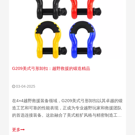
G209美式弓形卸扣：越野救援的锻造精品
03-04-2025
在4×4越野救援装备领域，G209美式弓形卸扣以其卓越的锻
造工艺和可靠的性能表现，正成为专业越野玩家和救援团队
的首选连接装备。这款融合了美式粗犷风格与精密制造工艺
的卸扣，在极端环境下展现出令人信赖的耐用性。锻造工艺
是G209系列的核心竞争力。采用45#钢锻造的本体配合
更多