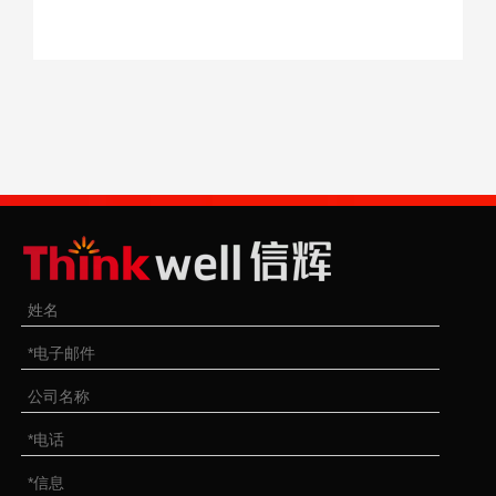
40Cr合金钢横销，构成了一个近乎完美的力传导系统。这种
金属组合经过精确的热处理工艺，既保持了钢材的韧性，又
提升了整体强度。特别值得注意的是其4.75T的工作拉力与
28.5T的破断拉力设计，这种6:1的安全系数远超行业标准，
为越野救援提供了充分的安全冗余。表面处理工艺的多样性
让G209美式弓形卸扣适应各种使用环境。原色版本保留了
钢