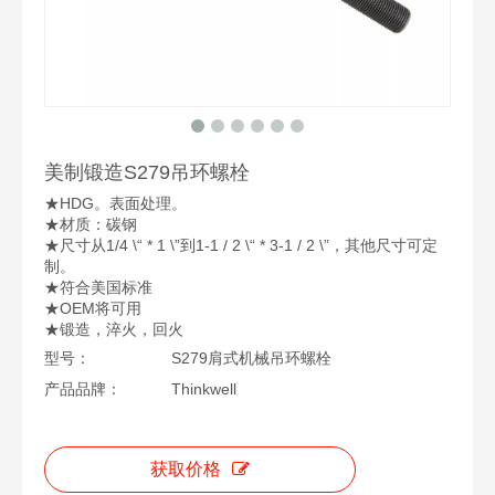
美制锻造S279吊环螺栓
★HDG。表面处理。
★材质：碳钢
★尺寸从1/4 \“ * 1 \”到1-1 / 2 \“ * 3-1 / 2 \”，其他尺寸可定
制。
★符合美国标准
★OEM将可用
★锻造，淬火，回火
型号：
S279肩式机械吊环螺栓
产品品牌：
Thinkwell
获取价格