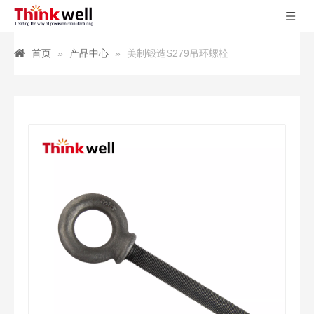
首页
»
产品中心
»
美制锻造S279吊环螺栓