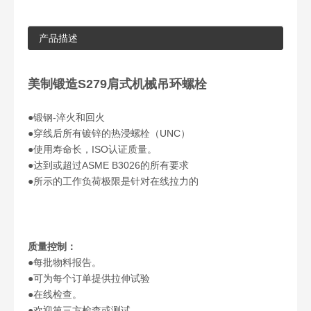
产品描述
美制锻造S279肩式机械吊环螺栓
●
锻钢-淬火和回火
●
穿线后所有镀锌的热浸螺栓（UNC）
●
使用寿命长，ISO认证质量。
●
达到或超过ASME B3026的所有要求
●
所示的工作负荷极限是针对在线拉力的
质量控制：
●每批物料报告。
●可为每个订单提供拉伸试验
●在线检查。
●欢迎第三方检查或测试。