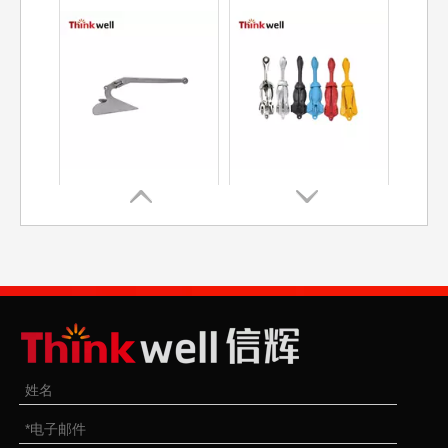
梨型锚
折叠锚A款
热浸镀锌的丹佛斯锚| 5公斤