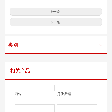
排式卡头
单元宝卡头
Y-
408
2000
2363
1890
2121
900
2715
74
7-
005
TKC
Y-
408
3000
2700
2160
2430
1028
3105
90
上一条:
7-
006
TKC
Y-
408
4000
2975
2380
2676
1133
3420
100
7-
007
TKC
下一条:
Y-
408
5000
3250
2600
2922
1238
3735
110
7-
008
TKC
Y-
408
7000
3575
2860
3216
1361
4110
117
7-
009
TKC
Y-
408
9000
3950
3160
3555
1504
4543
135
7-
010
TKC
类别
Y-
408
10000
4100
3280
3690
1561
4715
140
7-
011
TKC
Y-
408
12000
4490
3575
4030
1695
5320
145
7-
012
TKC
Y-
408
13500
4670
3720
4195
1765
5535
150
7-
013
TKC
Y-
408
15000
4845
3875
4355
1830
5735
150
7-
相关产品
014
TKC
Y-
408
18000
5140
4080
4610
1940
6080
160
河锚
丹佛斯锚
7-
015
TKC
Y-
408
20000
5330
4260
4790
2010
6310
170
7-
016
TKC
Y-
408
22500
5490
4360
4905
2060
6470
180
7-
017
TKC
Y-
408
25000
5740
5490
5160
2165
6795
180
7-
018