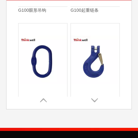
G100强力环
G100羊角吊钩