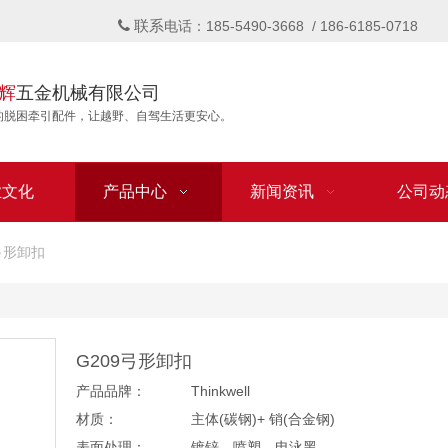
联系

电话：185-5490-3668 / 186-6185-0718
辉
五金机械有限公司
的脱困牵引配件，让越野、自驾生活更安心。
业文化
产品中心
新闻资讯
公司动
弓形卸扣
G209弓形卸扣
产品品牌：
Thinkwell
材质：
主体(碳钢)+ 销(合金钢)
表面处理：
镀锌、喷塑、电泳黑