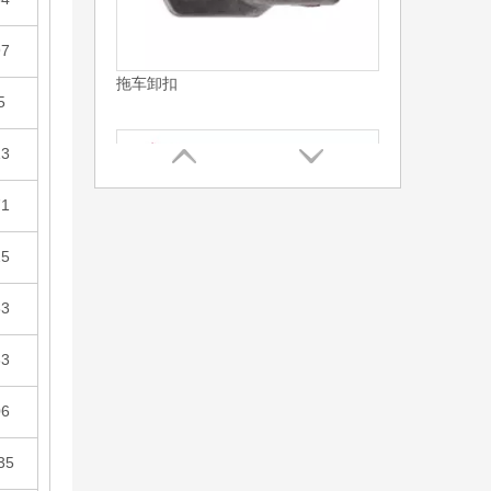
97
G209美式弓型卸扣
5
13
71
25
83
33
06
重型巨型弓形卸扣
35