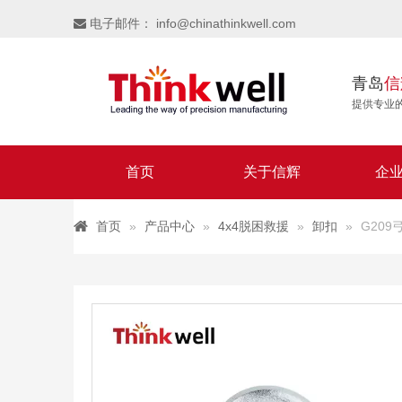
电子邮件：
info@chinathinkwell.com

青岛
信
提供专业
首页
关于信辉
企
首页
»
产品中心
»
4x4脱困救援
»
卸扣
»
G209