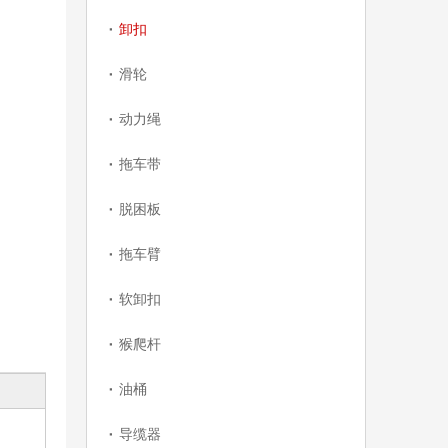
卸扣
滑轮
动力绳
拖车带
脱困板
拖车臂
软卸扣
猴爬杆
油桶
导缆器