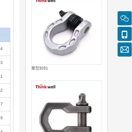
M
14
43
拖车卸扣
71
02
37
69
34