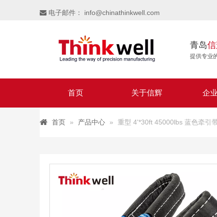
电子邮件：
info@chinathinkwell.com

青岛
信
提供专业
首页
关于信辉
企
首页
»
产品中心
»
重型 4'*30ft 45000lbs 蓝色牵引