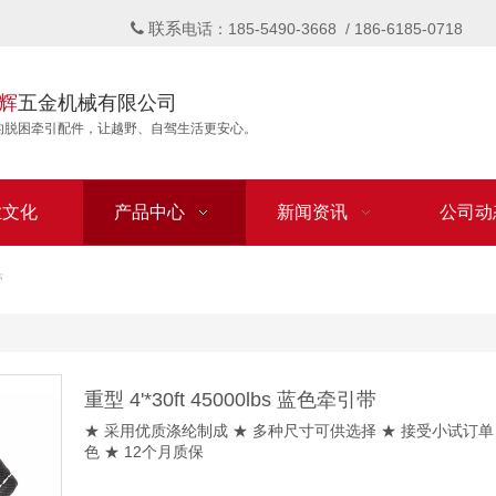
联系

电话：185-5490-3668 / 186-6185-0718
辉
五金机械有限公司
的脱困牵引配件，让越野、自驾生活更安心。
业文化
产品中心
新闻资讯
公司动
带
重型 4'*30ft 45000lbs 蓝色牵引带
★ 采用优质涤纶制成 ★ 多种尺寸可供选择 ★ 接受小试订单 
色 ★ 12个月质保