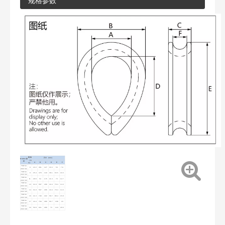
规格参数
规格
尺寸（mm）
BS464 套
（m
环
A
B
C
D
E
F
m）
TKDSJ-
8
22.2
38.1
12.7
33.3
54
7.9
2037-01
TKDSJ-
9
25.4
47.6
14.3
38.1
63.5
10.3
2037-02
TKDSJ-
11
28.6
54
17.5
41.3
73
12.7
2037-03
TKDSJ-
13
31.8
58.7
20.6
44.4
79.4
14.3
2037-04
TKDSJ-
14
31.8
58.7
20.6
44.4
79.4
14.3
2037-05
TKDSJ-
16
41.3
74.6
22.2
58.7
98.4
15.9
2037-06
TKDSJ-
17
44.4
79.4
28.6
66.7
108
19
2037-07
TKDSJ-
19
50.8
92.1
28.6
73
124
20.6
2037-08
TKDSJ-
21
50.8
92.1
28.6
73
124
20.6
2037-09
TKDSJ-
22
57.2
102
31.8
82.6
133
22.2
2037-10
TKDSJ-
24
63.5
110
33.3
92.1
146
25.4