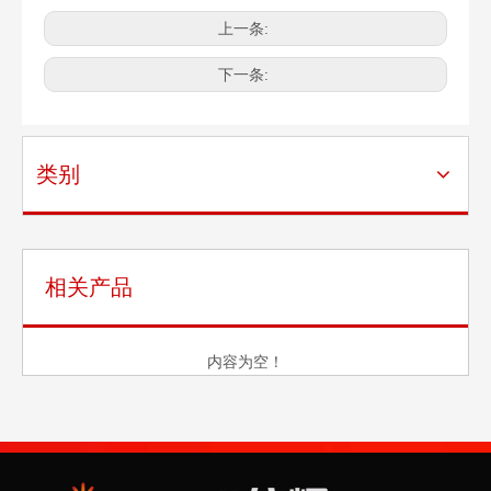
2037-11
TKDSJ-
25
69.8
119
34.9
108
162
27
2037-12
TKDSJ-
上一条:
29
76.2
133
38.1
111
178
28.6
2037-13
TKDSJ-
32
95.2
152
41.3
133
197
33.3
2037-14
TKDSJ-
35
105
175
47.6
152
229
38.1
2037-15
TKDSJ-
38
114
197
54
165
254
41.3
2037-16
下一条:
类别
相关产品
内容为空！