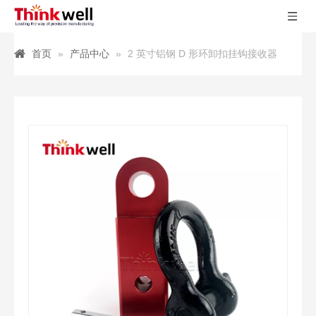
首页
»
产品中心
»
2 英寸铝钢 D 形环卸扣挂钩接收器