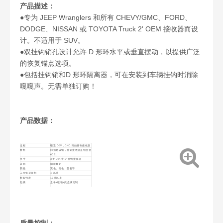
产品描述：
●专为 JEEP Wranglers 和所有 CHEVY/GMC、FORD、
DODGE、NISSAN 或 TOYOTA Truck 2' OEM 接收器而设
计。不适用于 SUV。
●双挂钩销孔设计允许 D 形环水平或垂直摆动，以提供广泛
的恢复锚点选项。
●包括挂钩销和D 形环隔离器，可在安装到车辆挂钩时消除
嘎嘎声。无需单独订购！
产品数据：
过程
锻造 D 环，CNC 卸扣挂钩接收器
材料
卸扣是碳钢，挂钩接收器是铝合金
6061
尺寸
3/4' D 环带 2' 挂钩接收器
表面
阳极氧化
颜色
黑色、红色、蓝色等
工作负荷限制
4.75吨
断裂强度
15吨以上
包裹
盒子+纸箱+托盘或定制