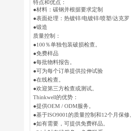
特点和优点：
●
材料
：
碳钢并根据要求定制
●表
面处理：热镀锌/电镀锌/喷塑/达克罗
●
锻造
质量控制
：
●100％单独包装破损检查。
●免费样品
●每批物料报告。
●可为每个订单提供拉伸试验
●在线检查。
●欢迎第三方检查或测试。
Thinkwell的优势：
●提供OEM / ODM服务。
●基于ISO9001的质量控制和12个月保修
●如有需要，可提供免费样品。