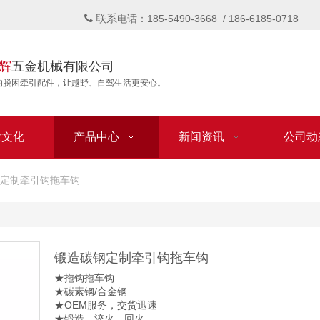
联系

电话：185-5490-3668 / 186-6185-0718
辉
五金机械有限公司
的脱困牵引配件，让越野、自驾生活更安心。
业文化
产品中心
新闻资讯
公司动
定制牵引钩拖车钩
锻造碳钢定制牵引钩拖车钩
★拖钩拖车钩
★碳素钢/合金钢
★OEM服务，交货迅速
★锻造，淬火，回火