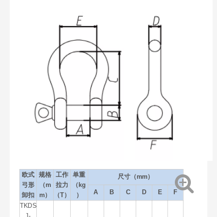
欧式
规格
工作
单重
尺寸（mm）
弓形
（m
拉力
（kg
A
B
C
D
E
F
卸扣
m）
（T）
）
TKDS
J-