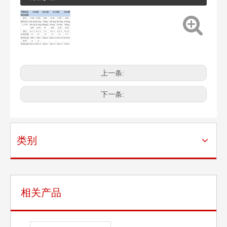
手摇绞盘-
1200磅
1600磅
2000磅
2500磅
钢丝绳款
型号
10米
30米
10米
10米
20米
20米
横向牵引
500kg
500kg
720kg
1000kg
1000kg
1100kg
上下吊
150kg
150kg
200kg以
400kg
400kg
450kg
以内
以内
内
以内
以内
以内
速比
4.2:1
4.2:1
4:1
4.2:1
4.2:1
5.4:1
吊钩承重
1T
1T
1T
1T
1T
2T
卷筒轮盘
138m
138m
138mm
138mm
138mm
169mm
外径
m
m
卷筒轮盘
20mm
20mm
20mm
20mm
20mm
28mm
内径
重量
3.9kg
5.25kg
4.15kg
4.5kg
5.5kg
9.6kg
省力比
75%
75%
60%
75%
75%
200N
上一条:
下一条:
类别
相关产品