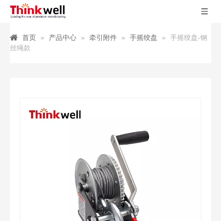
首页
»
产品中心
»
牵引附件
»
手摇绞盘
»
手摇绞盘-钢
丝绳款