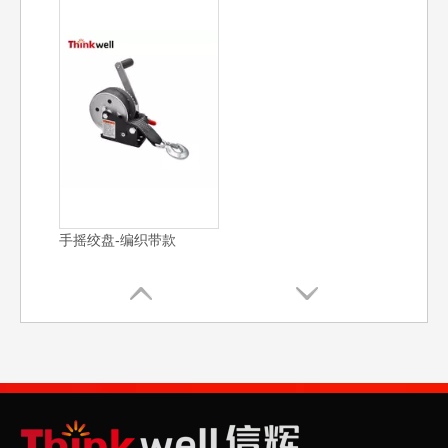
手摇绞盘-编织带款