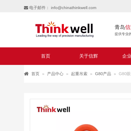
电子邮件：
info@chinathinkwell.com

青岛
信
提供专业
首页
关于信辉
企
首页
»
产品中心
»
起重吊索
»
G80产品
»
G80