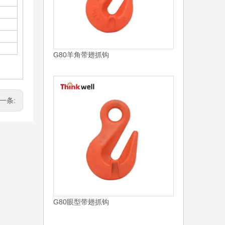
G80羊角带翅抓钩
一条:
G80眼型带翅抓钩