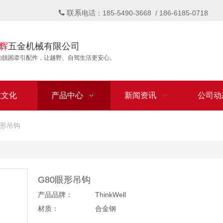
联系

电话：185-5490-3668 / 186-6185-0718
辉
五金机械有限公司
的脱困牵引配件，让越野、自驾生活更安心。
业文化
产品中心
新闻资讯
公司动
眼形吊钩
G80眼形吊钩
产品品牌：
ThinkWell
材质：
合金钢