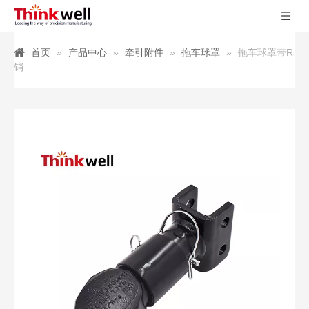
首页
»
产品中心
»
牵引附件
»
拖车球罩
»
拖车球罩带R
销