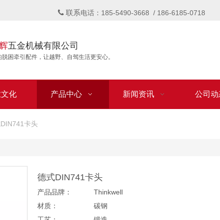
联系

电话：185-5490-3668 / 186-6185-0718
辉
五金机械有限公司
的脱困牵引配件，让越野、自驾生活更安心。
业文化
产品中心
新闻资讯
公司动
DIN741卡头
德式DIN741卡头
产品品牌：
Thinkwell
材质：
碳钢
工艺：
锻造