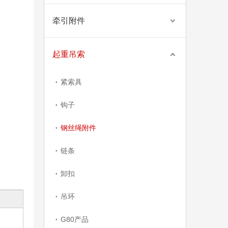
牵引附件
起重吊索
紧索具
钩子
钢丝绳附件
链条
卸扣
吊环
日式开体钩眼花篮
G80产品