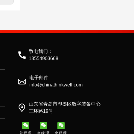
美式花篮228
致电我们：
18554903668
电子邮件 ：
info@chinathinkwell.com
山东省青岛市即墨区数字装备中心
三环路19号
美式花篮227
总经理
余经理
史经理