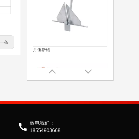
一条:
折叠锚A款
致电我们：
18554903668