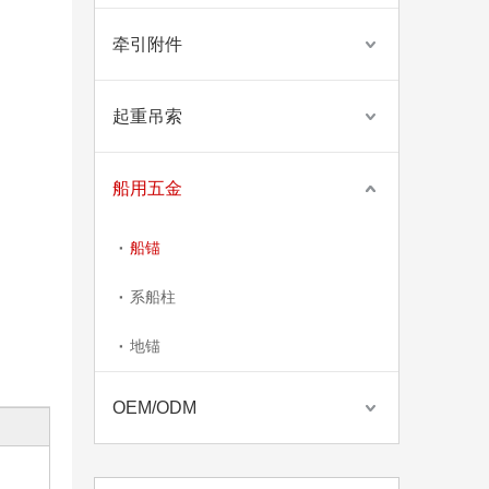
牵引附件
起重吊索
船用五金
亚马逊热销100KG罗卡锚rocna锚
船锚
系船柱
地锚
OEM/ODM