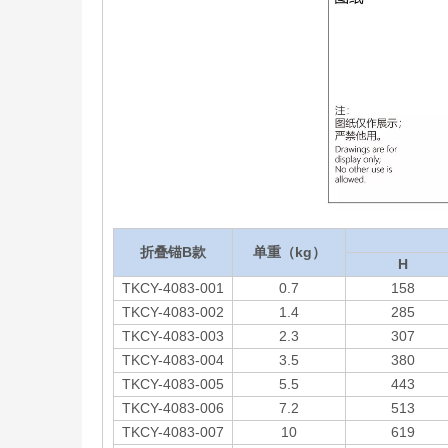
折叠锚B款
单重（kg）
H
TKCY-4083-001
0.7
158
TKCY-4083-002
1.4
285
TKCY-4083-003
2.3
307
TKCY-4083-004
3.5
380
TKCY-4083-005
5.5
443
TKCY-4083-006
7.2
513
TKCY-4083-007
10
619