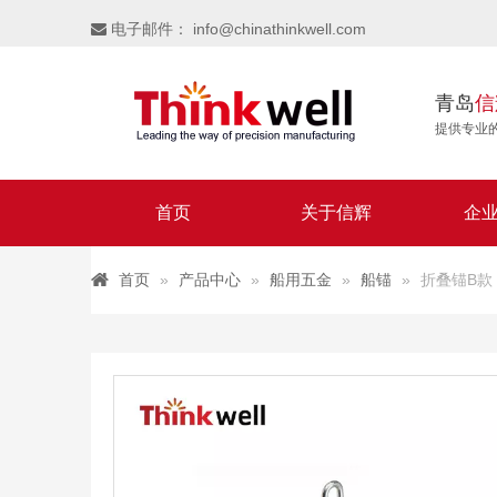
电子邮件：
info@chinathinkwell.com

青岛
信
提供专业
首页
关于信辉
企
首页
»
产品中心
»
船用五金
»
船锚
»
折叠锚B款