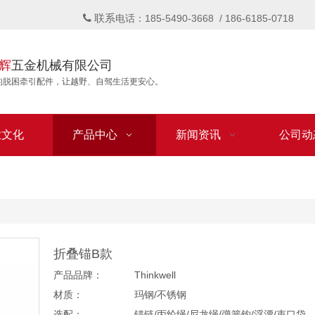
联系

电话：185-5490-3668 / 186-6185-0718
辉
五金机械有限公司
的脱困牵引配件，让越野、自驾生活更安心。
业文化
产品中心
新闻资讯
公司动
折叠锚B款
产品品牌：
Thinkwell
材质：
玛钢/不锈钢
选配：
锚链/丙纶绳/尼龙绳/弹簧钩/浮漂/束口袋