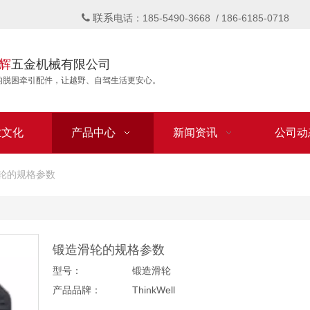
联系

电话：185-5490-3668 / 186-6185-0718
辉
五金机械有限公司
的脱困牵引配件，让越野、自驾生活更安心。
业文化
产品中心
新闻资讯
公司动
轮的规格参数
锻造滑轮的规格参数
型号：
锻造滑轮
产品品牌：
ThinkWell