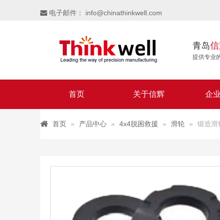
电子邮件：
info@chinathinkwell.com

青岛
信
提供专业
首页
关于信辉
企
首页
»
产品中心
»
4x4脱困救援
»
滑轮
»
锻造滑