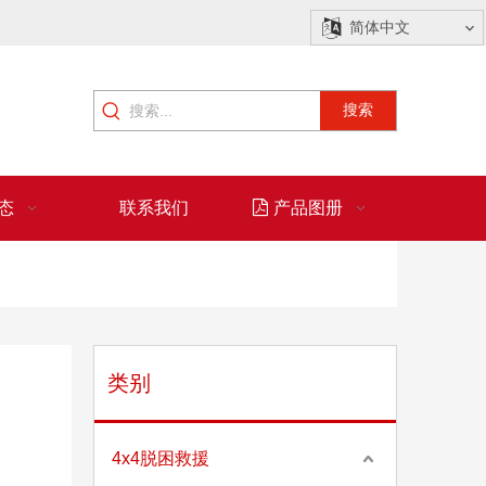
简体中文
搜索
态
联系我们
产品图册
类别
锻造滑轮和冲压滑轮的区别
4x4脱困救援