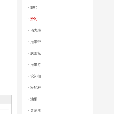
卸扣
滑轮
动力绳
拖车带
脱困板
拖车臂
2025新设计锻造滑轮，越野用碳钢滑轮
软卸扣
猴爬杆
油桶
导缆器