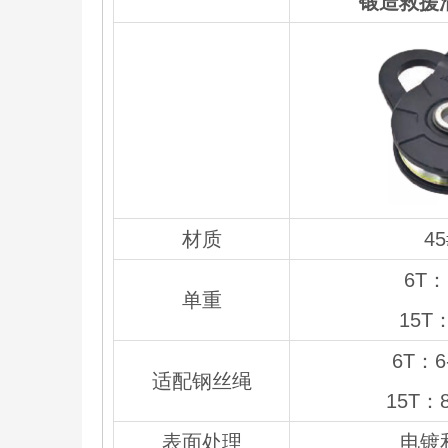
锻造救援滑
材质
4
6T：
单重
15T：
6T：6
适配钢丝绳
15T：
表面处理
电镀